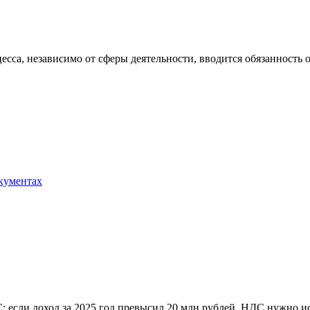
оцесса, независимо от сферы деятельности, вводится обязанност
окументах
 если доход за 2025 год превысил 20 млн рублей, НДС нужно ис