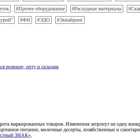
еток
#Прочее оборудование
#Расходные материалы
#Ска
урий"
#ФН
#ЭДО
#Эквайринг
ся рознице, опту и складам
рота маркированных товаров. Изменения затронут не одну конкр
ортивное питание, молочные десерты, хозяйственные и санитарн
Честный ЗНАК»
.