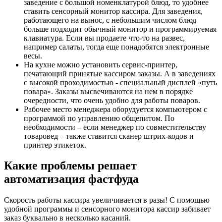
заведение с большой номенклатурой блюд, то удобнее
ставить сенсорный монитор кассира. Для заведения,
работающего на вынос, с небольшим числом блюд
больше подходит обычный монитор и программируемая
клавиатура. Если вы продаете что-то на развес,
например салаты, тогда еще понадобятся электронные
весы.
На кухне можно установить сервис-принтер,
печатающий принятые кассиром заказы. А в заведениях
с высокой проходимостью - специальный дисплей «путь
повара». Заказы высвечиваются на нем в порядке
очередности, что очень удобно для работы поваров.
Рабочее место менеджера оборудуется компьютером с
программой по управлению общепитом. По
необходимости – если менеджер по совместительству
товаровед – также ставится сканер штрих-кодов и
принтер этикеток.
Какие проблемы решает
автоматизация фастфуда
Скорость работы кассира увеличивается в разы! С помощью
удобной программы и сенсорного монитора кассир забивает
заказ буквально в несколько касаний.