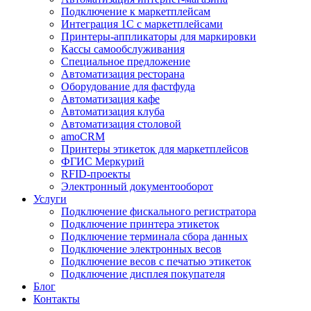
Подключение к маркетплейсам
Интеграция 1С с маркетплейсами
Принтеры-аппликаторы для маркировки
Кассы самообслуживания
Специальное предложение
Автоматизация ресторана
Оборудование для фастфуда
Автоматизация кафе
Автоматизация клуба
Автоматизация столовой
amoCRM
Принтеры этикеток для маркетплейсов
ФГИС Меркурий
RFID-проекты
Электронный документооборот
Услуги
Подключение фискального регистратора
Подключение принтера этикеток
Подключение терминала сбора данных
Подключение электронных весов
Подключение весов с печатью этикеток
Подключение дисплея покупателя
Блог
Контакты